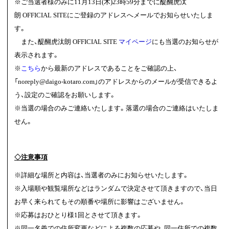
※ご当選者様のみに11月13日(木)23時59分までに醍醐虎汰
朗 OFFICIAL SITEにご登録のアドレスへメールでお知らせいたしま
す。
また、醍醐虎汰朗 OFFICIAL SITE
マイページ
にも当選のお知らせが
表示されます。
※
こちら
から最新のアドレスであることをご確認の上、
「noreply@daigo-kotaro.com」のアドレスからのメールが受信できるよ
う、設定のご確認をお願いします。
※当選の場合のみご連絡いたします。落選の場合のご連絡はいたしま
せん。
◇注意事項
※詳細な場所と内容は、当選者のみにお知らせいたします。
※入場順や観覧場所などはランダムで決定させて頂きますので、当日
お早く来られてもその順番や場所に影響はございません。
※応募はおひとり様1回とさせて頂きます。
※同一名義での住所変更などによる複数の応募や、同一住所での複数