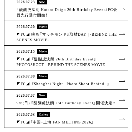
2026.
07.23
News
『醍醐虎汰朗 Kotaro Daigo 26th Birthday Event』FC会
員先行受付開始！!
2026.
07.20
Movie
◤FC◢ 映画『マッチモンド』取材DAY｜-BEHIND THE
SCENES MOVIE-
2026.
07.15
Movie
◤FC◢ 『醍醐虎汰朗 26th Birthday Event』
PHOTOSHOOT - BEHIND THE SCENES MOVIE-
2026.
07.08
Movie
◤FC◢ 『Shanghai Night - Photo Shoot Behind -』
2026.
07.07
News
9/6(日) 『醍醐虎汰朗 26th Birthday Event』開催決定!!
2026.
07.03
Gallery
◤FC◢『中国・上海 FAN MEETING 2026』