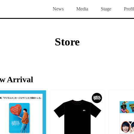
News
Media
Stage
Profi
Voice
Blog
Gallery
Group Chat
Bi
Store
w Arrival