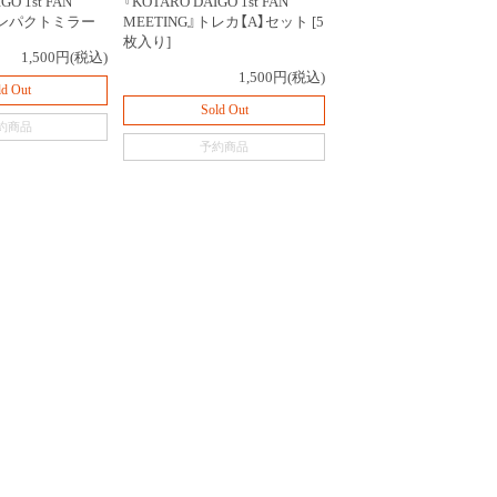
GO 1st FAN
『KOTARO DAIGO 1st FAN
』コンパクトミラー
MEETING』トレカ【A】セット [5
枚入り]
1,500円(税込)
1,500円(税込)
ld Out
Sold Out
約商品
予約商品