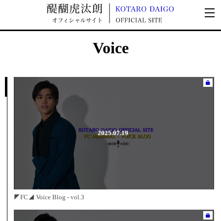
Voice
2025.07.19
◤FC◢ Voice Blog - vol.3