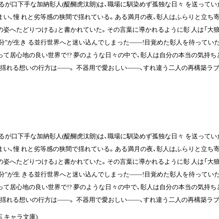
るが口下手な加納彰人(醍醐虎汰朗)は、職場に馴染めず孤独な日々 を送ってい
しまい、憧 れと劣等感の狭間で揺れている。ある満月の夜、彰人はふらりと立ち寄
の姿へたどりつける」と書かれていた。その言葉に導かれるように彰 人は「
自分"が生き る並行世界へと迷い込んでしまった――!目覚めた彰人を待ってい
て居心地の良い世界で!? 夢のような日々の中で、彰人は自分の本当の気持ち
゙揺れる想いの行方は――。 不器用で愛おしい――、すれ違う二人の再構築ラフ
るが口下手な加納彰人(醍醐虎汰朗)は、職場に馴染めず孤独な日々 を送ってい
しまい、憧 れと劣等感の狭間で揺れている。ある満月の夜、彰人はふらりと立ち寄
の姿へたどりつける」と書かれていた。その言葉に導かれるように彰 人は「
自分"が生 きる並行世界へと迷い込んでしまった――!目覚めた彰人を待ってい
て居心地の良い世界で!? 夢のような日々の中で、彰人は自分の本当の気持ち
゙揺れる想いの行方は――。 不器用で愛おしい――、すれ違う二人の再構築ラフ
書店 キャラ文庫)