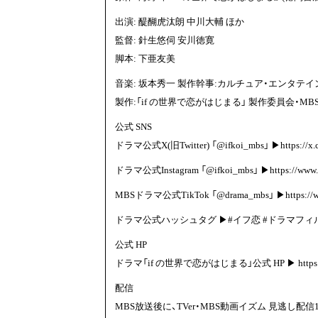
出演: 醍醐虎汰朗 中川大輔 ほか
監督: 針生悠伺 安川徳寛
脚本: 下亜友美
音楽: 坂本秀一 製作幹事:カルチュア・エンタテイ
製作:「if の世界で恋がはじまる」 製作委員会・MB
公式 SNS
ドラマ公式X(旧Twitter) 「@ifkoi_mbs」 ▶
https://x
ドラマ公式Instagram 「@ifkoi_mbs」 ▶
https://www
MBSドラマ公式TikTok 「@drama_mbs」 ▶
https:/
ドラマ公式ハッシュタグ ▶#イフ恋 #ドラマフィ
公式 HP
ドラマ「if の世界で恋がはじまる」公式 HP ▶
http
配信
MBS放送後に、TVer・MBS動画イズム 見逃し配信