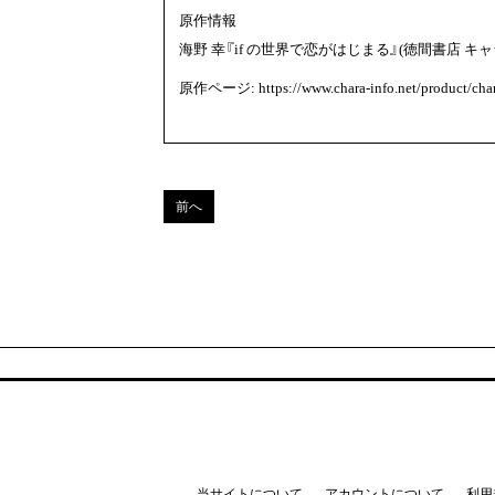
原作情報
海野 幸『if の世界で恋がはじまる』(徳間書店 キャ
原作ページ:
https://www.chara-info.net/product/ch
前へ
当サイトについて
アカウントについて
利用