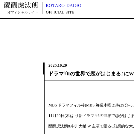
Movie
2025.
10.29
ドラマ『ifの世界で恋がはじまる』にW
MBS ドラマフィル枠(MBS:毎週木曜 25時29分~、
11月20日(木)より新ドラマ「if の世界で恋がはし
醍醐虎汰朗&中川大輔 W 主演で贈る、幻想的な