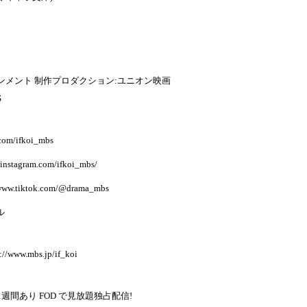
ンメント 制作プロダクション:ユニオン映画
S
.com/ifkoi_mbs
.instagram.com/ifkoi_mbs/
/www.tiktok.com/@drama_mbs
ル
s://www.mbs.jp/if_koi
1週間あり FOD で見放題独占配信!