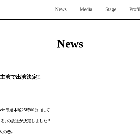
News
Media
Stage
Profi
Voice
Blog
Gallery
Group Chat
Bi
News
主演で出演決定!!
tvk:毎週木曜25時00分~)にて
゙まる」の放送が決定しました!!
大人の恋。