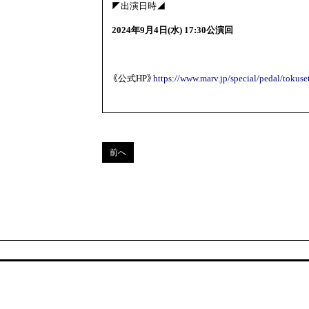
◤出演日時◢
2024年9月4日(水) 17:30公演回
《公式HP》
https://www.marv.jp/special/pedal/tokuse
前へ