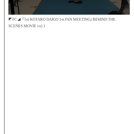
◤FC◢ 『1st KOTARO DAIGO 1st FAN MEETING』BEHIND THE
SCENES MOVIE vol.1